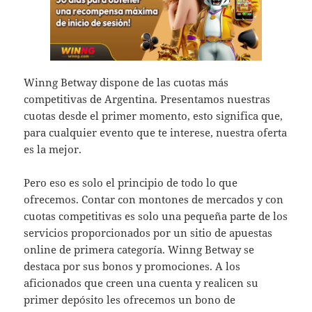
Winng Betway dispone de las cuotas más
competitivas de Argentina. Presentamos nuestras
cuotas desde el primer momento, esto significa que,
para cualquier evento que te interese, nuestra oferta
es la mejor.
Pero eso es solo el principio de todo lo que
ofrecemos. Contar con montones de mercados y con
cuotas competitivas es solo una pequeña parte de los
servicios proporcionados por un sitio de apuestas
online de primera categoría. Winng Betway se
destaca por sus bonos y promociones. A los
aficionados que creen una cuenta y realicen su
primer depósito les ofrecemos un bono de