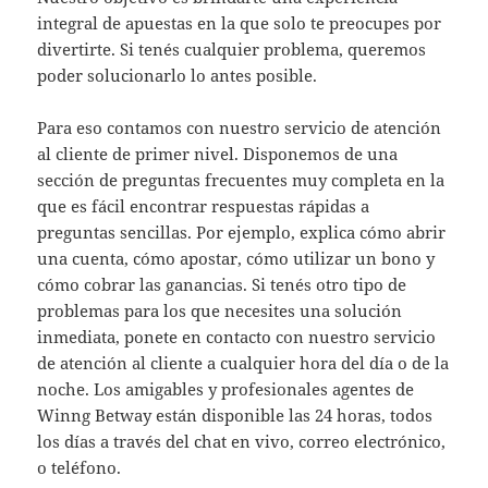
integral de apuestas en la que solo te preocupes por
divertirte. Si tenés cualquier problema, queremos
poder solucionarlo lo antes posible.
Para eso contamos con nuestro servicio de atención
al cliente de primer nivel. Disponemos de una
sección de preguntas frecuentes muy completa en la
que es fácil encontrar respuestas rápidas a
preguntas sencillas. Por ejemplo, explica cómo abrir
una cuenta, cómo apostar, cómo utilizar un bono y
cómo cobrar las ganancias. Si tenés otro tipo de
problemas para los que necesites una solución
inmediata, ponete en contacto con nuestro servicio
de atención al cliente a cualquier hora del día o de la
noche. Los amigables y profesionales agentes de
Winng Betway están disponible las 24 horas, todos
los días a través del chat en vivo, correo electrónico,
o teléfono.