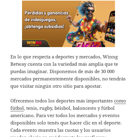
En lo que respecta a deportes y mercados, Winng
Betway cuenta con la variedad más amplia que te
puedas imaginar. Disponemos de más de 30 000
mercados permanentemente disponibles, no tendrás
que visitar ningún otro sitio para apostar.
Ofrecemos todos los deportes más importantes
como
fútbol
, tenis, rugby, béisbol, baloncesto y fútbol
americano. Para ver todos los mercados y eventos
disponibles solo tenés que hacer clic en el deporte.
Cada evento muestra las cuotas y los usuarios