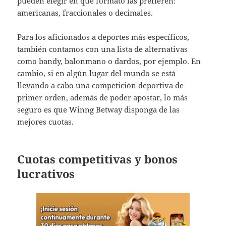
pueden elegir en qué formato las prefieren:
americanas, fraccionales o decimales.
Para los aficionados a deportes más específicos,
también contamos con una lista de alternativas
como bandy, balonmano o dardos, por ejemplo. En
cambio, si en algún lugar del mundo se está
llevando a cabo una competición deportiva de
primer orden, además de poder apostar, lo más
seguro es que Winng Betway disponga de las
mejores cuotas.
Cuotas competitivas y bonos
lucrativos