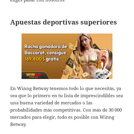
Apuestas deportivas superiores
En Winng Betway tenemos todo lo que necesitás, ya
sea que lo primero en tu lista de imprescindibles sea
una buena variedad de mercados o las
probabilidades más competitivas. Con más de 30 000
mercados para elegir, todo es posible con Winng
Betway.