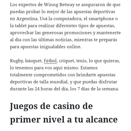
Los expertos de Winng Betway se aseguraron de que
puedas probar lo mejor de las apuestas deportivas
en Argentina. Usá la computadora, el smartphone o
la tablet para realizar diferentes tipos de apuestas,
aprovechar las generosas promociones y mantenerte
al día con las últimas noticias, mientras te preparás
para apuestas inigualables online.
Rugby, básquet,
fútbol
, críquet, tenis, lo que quieras,
lo tenemos para vos aquí mismo. Estamos
totalmente comprometidos con brindarte apuestas
deportivas de talla mundial, y que puedas disfrutar
durante las 24 horas del día, los 7 días de la semana.
Juegos de casino de
primer nivel a tu alcance