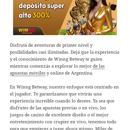
Disfrutá de aventuras de primer nivel y
posibilidades casi ilimitadas. Dejá que la experiencia
y el conocimiento de Winng Betway te guíen
mientras comenzás a explorar lo mejor
de las
apuestas móviles
y online de Argentina.
En Winng Betway, nuestro enfoque está centrado en
el jugador. Te garantizamos que vivirás una
experiencia increíble cuando lo desees. Ya sea que
disfrutes de las apuestas previas o en vivo, los
juegos de casino de excelente diseño o el mejor
entretenimiento con crupier en vivo, tenemos todo
para que empieces a jugar ahora mismo. Miles de