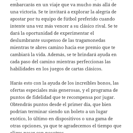
embarcarás en un viaje que va mucho más allá de
una victoria. Se te invitará a explorar la alegría de
apostar por tu equipo de fútbol preferido cuando
intente una vez más vencer a su clásico rival. Se te
dará la oportunidad de experimentar el
deslumbrante suspenso de las tragamonedas
mientras te abres camino hacia ese premio que te
cambiará la vida. Además, se te brindará ayuda en
cada paso del camino mientras perfeccionas las
habilidades en los juegos de cartas clásicos.
Harás esto con la ayuda de los increíbles bonos, las
ofertas especiales más generosas, y el programa de
puntos de fidelidad que te recompensa por jugar.
Obtendrás puntos desde el primer día, que bien
podrían terminar siendo un boleto a un lugar
exótico, lo último en dispositivos o una gama de
otras opciones, ya que te agradecemos el tiempo que
eliges pasar con nosotros.