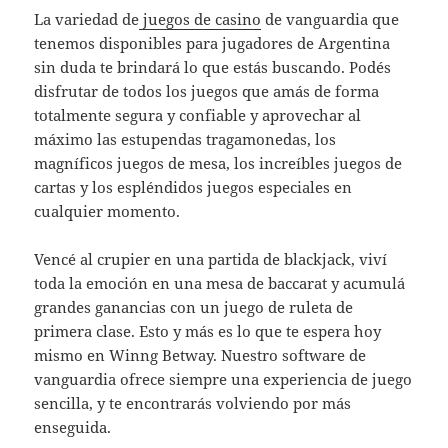
La variedad de
juegos de casino
de vanguardia que
tenemos disponibles para jugadores de Argentina
sin duda te brindará lo que estás buscando. Podés
disfrutar de todos los juegos que amás de forma
totalmente segura y confiable y aprovechar al
máximo las estupendas tragamonedas, los
magníficos juegos de mesa, los increíbles juegos de
cartas y los espléndidos juegos especiales en
cualquier momento.
Vencé al crupier en una partida de blackjack, viví
toda la emoción en una mesa de baccarat y acumulá
grandes ganancias con un juego de ruleta de
primera clase. Esto y más es lo que te espera hoy
mismo en Winng Betway. Nuestro software de
vanguardia ofrece siempre una experiencia de juego
sencilla, y te encontrarás volviendo por más
enseguida.