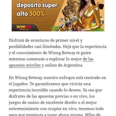
Disfrutá de aventuras de primer nivel y
posibilidades casi ilimitadas. Dejá que la experiencia
y el conocimiento de Winng Betway te guíen
mientras comenzás a explorar lo mejor
de las
apuestas móviles
y online de Argentina.
En Winng Betway, nuestro enfoque está centrado en
el jugador. Te garantizamos que vivirás una
experiencia increíble cuando lo desees. Ya sea que
disfrutes de las apuestas previas o en vivo, los
juegos de casino de excelente diseño o el mejor
entretenimiento con crupier en vivo, tenemos todo
para que empieces a jugar ahora mismo. Miles de