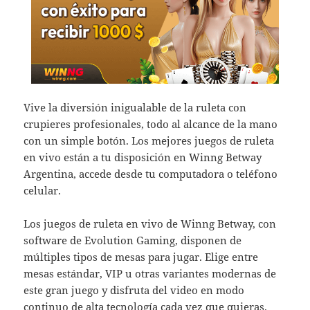
Vive la diversión inigualable de la ruleta con
crupieres profesionales, todo al alcance de la mano
con un simple botón. Los mejores juegos de ruleta
en vivo están a tu disposición en Winng Betway
Argentina, accede desde tu computadora o teléfono
celular.
Los juegos de ruleta en vivo de Winng Betway, con
software de Evolution Gaming, disponen de
múltiples tipos de mesas para jugar. Elige entre
mesas estándar, VIP u otras variantes modernas de
este gran juego y disfruta del video en modo
continuo de alta tecnología cada vez que quieras.