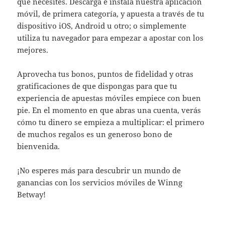
que necesites. Descarga e instala nuestra aplicación
móvil, de primera categoría, y apuesta a través de tu
dispositivo iOS, Android u otro; o simplemente
utiliza tu navegador para empezar a apostar con los
mejores.
Aprovecha tus bonos, puntos de fidelidad y otras
gratificaciones de que dispongas para que tu
experiencia de apuestas móviles empiece con buen
pie. En el momento en que abras una cuenta, verás
cómo tu dinero se empieza a multiplicar: el primero
de muchos regalos es un generoso bono de
bienvenida.
¡No esperes más para descubrir un mundo de
ganancias con los servicios móviles de Winng
Betway!