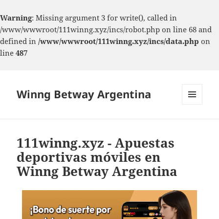
Warning
: Missing argument 3 for write(), called in
/www/wwwroot/111winng.xyz/incs/robot.php on line 68 and
defined in
/www/wwwroot/111winng.xyz/incs/data.php
on
line
487
Winng Betway Argentina
MENU
AND
WIDGETS
111winng.xyz - Apuestas
deportivas móviles en
Winng Betway Argentina