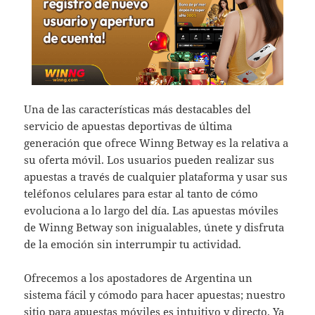
Una de las características más destacables del
servicio de apuestas deportivas de última
generación que ofrece Winng Betway es la relativa a
su oferta móvil. Los usuarios pueden realizar sus
apuestas a través de cualquier plataforma y usar sus
teléfonos celulares para estar al tanto de cómo
evoluciona a lo largo del día. Las apuestas móviles
de Winng Betway son inigualables, únete y disfruta
de la emoción sin interrumpir tu actividad.
Ofrecemos a los apostadores de Argentina un
sistema fácil y cómodo para hacer apuestas; nuestro
sitio para apuestas móviles es intuitivo y directo. Ya